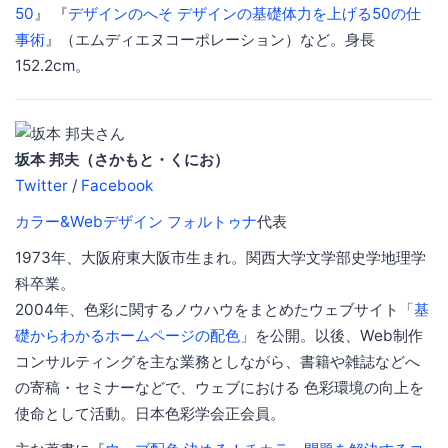
50
』 『
デザインのへそ デザインの基礎体力を上げる50の仕
事術
』（エムディエヌコーポレーション）など。身長
152.2cm。
坂本 邦夫（さかもと・くにお）
Twitter
/
Facebook
カラー&Webデザイン フォルトゥナ
代表
1973年、大阪府東大阪市生まれ。関西大学文学部史学地理学
科卒業。
2004年、色彩に関するノウハウをまとめたウェブサイト「
基
礎からわかるホームページの配色
」を公開。以後、Web制作
コンサルティングを主な業務としながら、書籍や雑誌などへ
の寄稿・セミナーなどで、ウェブにおける 色彩環境の向上を
使命として活動。日本色彩学会正会員。