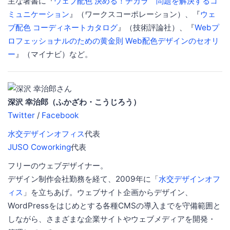
主な著書に『
ウェブ配色 決める！チカラ 問題を解決するコ
ミュニケーション
』（ワークスコーポレーション）、『
ウェ
ブ配色 コーディネートカタログ
』（技術評論社）、『
Webプ
ロフェッショナルのための黄金則 Web配色デザインのセオリ
ー
』（マイナビ）など。
深沢 幸治郎（ふかざわ・こうじろう）
Twitter
/
Facebook
水交デザインオフィス
代表
JUSO Coworking
代表
フリーのウェブデザイナー。
デザイン制作会社勤務を経て、2009年に「
水交デザインオフ
ィス
」を立ちあげ。ウェブサイト企画からデザイン、
WordPressをはじめとする各種CMSの導入までを守備範囲と
しながら、さまざまな企業サイトやウェブメディアを開発・