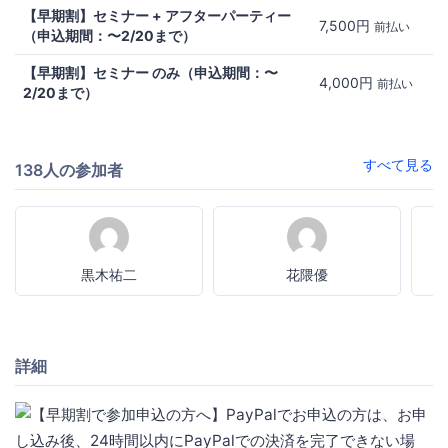
【早期割】セミナー + アフターパーティー
7,500円
前払い
（申込期間：〜2/20まで）
【早期割】セミナー のみ（申込期間：〜
4,000円
前払い
2/20まで）
すべて見る
138人の参加者
黒木祐二
花隈優
T
詳細