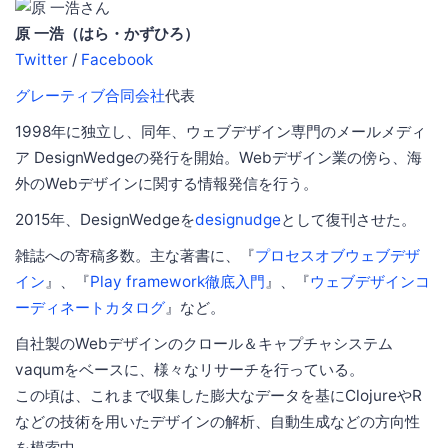
原 一浩（はら・かずひろ）
Twitter
/
Facebook
グレーティブ合同会社
代表
1998年に独立し、同年、ウェブデザイン専門のメールメディ
ア DesignWedgeの発行を開始。Webデザイン業の傍ら、海
外のWebデザインに関する情報発信を行う。
2015年、DesignWedgeを
designudge
として復刊させた。
雑誌への寄稿多数。主な著書に、『
プロセスオブウェブデザ
イン
』、『
Play framework徹底入門
』、『
ウェブデザインコ
ーディネートカタログ
』など。
自社製のWebデザインのクロール＆キャプチャシステム
vaqumをベースに、様々なリサーチを行っている。
この頃は、これまで収集した膨大なデータを基にClojureやR
などの技術を用いたデザインの解析、自動生成などの方向性
を模索中。