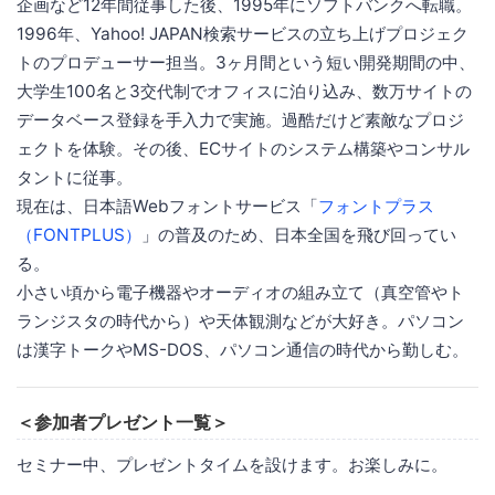
企画など12年間従事した後、1995年にソフトバンクへ転職。
1996年、Yahoo! JAPAN検索サービスの立ち上げプロジェク
トのプロデューサー担当。3ヶ月間という短い開発期間の中、
大学生100名と3交代制でオフィスに泊り込み、数万サイトの
データベース登録を手入力で実施。過酷だけど素敵なプロジ
ェクトを体験。その後、ECサイトのシステム構築やコンサル
タントに従事。
現在は、日本語Webフォントサービス「
フォントプラス
（FONTPLUS）
」の普及のため、日本全国を飛び回ってい
る。
小さい頃から電子機器やオーディオの組み立て（真空管やト
ランジスタの時代から）や天体観測などが大好き。パソコン
は漢字トークやMS-DOS、パソコン通信の時代から勤しむ。
＜参加者プレゼント一覧＞
セミナー中、プレゼントタイムを設けます。お楽しみに。