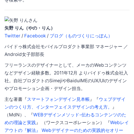
矢野 りん（やの・りん）
Twitter
/
Facebook
/
ブログ（ものづくりにっぽん）
バイドゥ株式会社モバイルプロダクト事業部 マネージャー ／
Android女子部部長
フリーランスのデザイナーとして、メーカのWebコンテンツ
などデザイン経験多数。2011年12月 よりバイドゥ株式会社入
社。自社プロダクトのSimejiやBaiduIMEのUX/UIのデザイン
やプロモーション企画・デザイン担当。
主な著書『
スマートフォンデザイン見本帳
』『
ウェブデザイ
ンのつくり方、インターフェイスデザインの考え方。
』
（MdN）、『
WEBデザインメソッド-伝わるコンテンツのた
めの理論と実践
』 （ワークスコーポレーション） 『
Webレイ
アウトの『解法』 Webデザイナーのための実践的セオリー